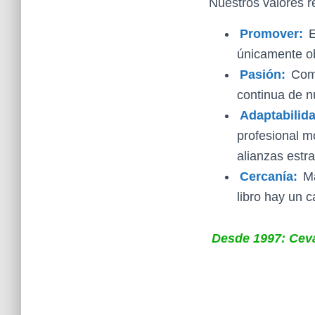
Nuestros valores re
Promover:
E
únicamente ob
Pasión:
Comp
continua de n
Adaptabilida
profesional m
alianzas estra
Cercanía:
Ma
libro hay un c
Desde 1997: Ceval