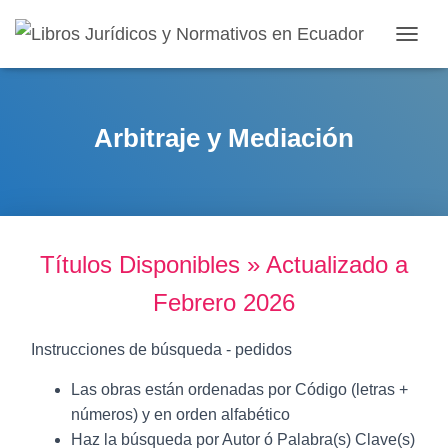
T
O
G
G
L
Arbitraje y Mediación
E
N
A
V
I
G
Títulos Disponibles » Actualizado a
A
T
Febrero 2026
I
O
N
Instrucciones de búsqueda - pedidos
Las obras están ordenadas por Código (letras +
números) y en orden alfabético
Haz la búsqueda por Autor ó Palabra(s) Clave(s)