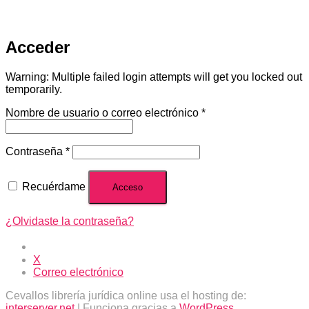
Mi cuenta
Acceder
Warning: Multiple failed login attempts will get you locked out
temporarily.
Obligatorio
Nombre de usuario o correo electrónico
*
Obligatorio
Contraseña
*
Recuérdame
Acceso
¿Olvidaste la contraseña?
X
Correo electrónico
Cevallos librería jurídica online usa el hosting de:
interserver.net
| Funciona gracias a
WordPress