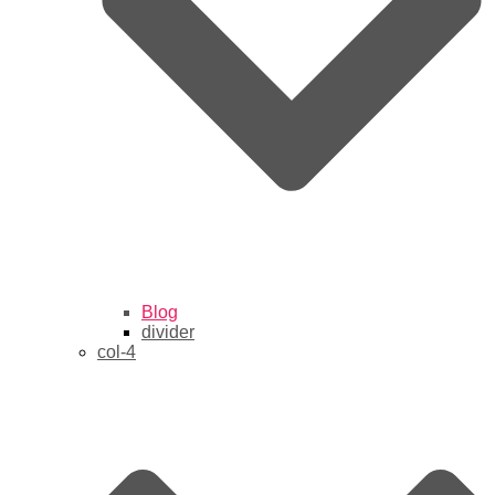
Blog
divider
col-4